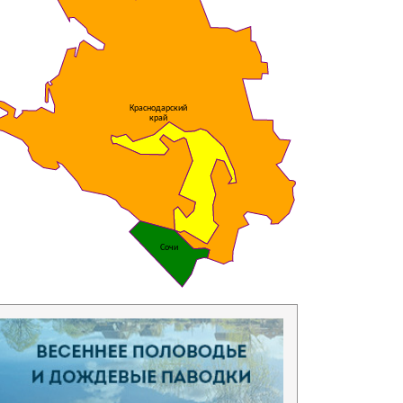
Краснодарский
край
Сочи