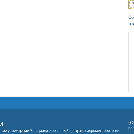
Об
ги
(86
И
po
ное учреждение “Специализированный центр по гидрометеорологии