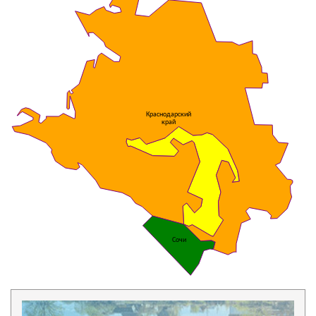
Краснодарский
край
Сочи