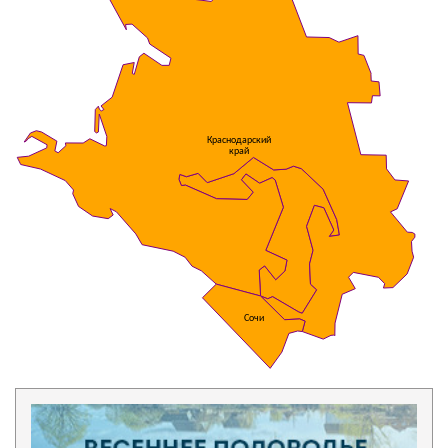
Краснодарский
край
Сочи