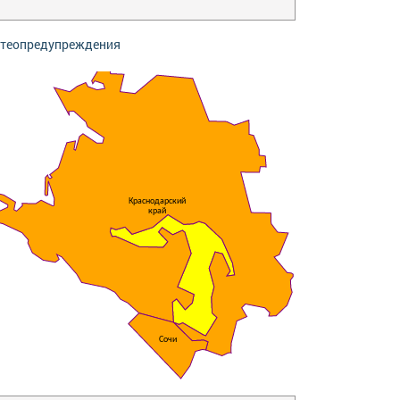
теопредупреждения
Краснодарский
край
Сочи