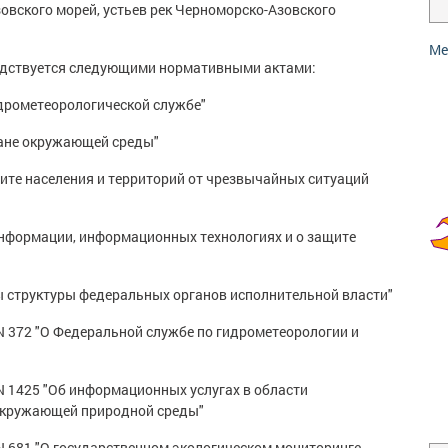
зовского морей, устьев рек Черноморско-Азовского
Ме
одствуется следующими нормативными актами:
идрометеорологической службе"
ране окружающей среды"
щите населения и территорий от чрезвычайных ситуаций
информации, информационных технологиях и о защите
сы структуры федеральных органов исполнительной власти"
N 372 "О Федеральной службе по гидрометеорологии и
N 1425 "Об информационных услугах в области
 окружающей природной среды"
N 681 "О государственном экологическом мониторинге