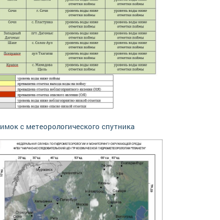
имок с метеорологического спутника