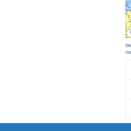
Об
ги