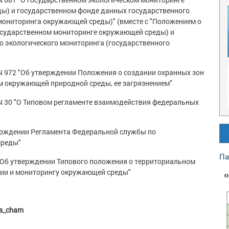
ы) и государственном фонде данных государственного
мониторинга окружающей среды)" (вместе с "Положением о
осударственном мониторинге окружающей среды) и
о экологического мониторинга (государственного
N 972 "Об утверждении Положения о создании охранных зон
м окружающей природной среды, ее загрязнением"
N 30 "О Типовом регламенте взаимодействия федеральных
верждении Регламента Федеральной службы по
среды"
Па
"Об утверждении Типового положения о территориальном
гии и мониторингу окружающей среды"
ms_cham