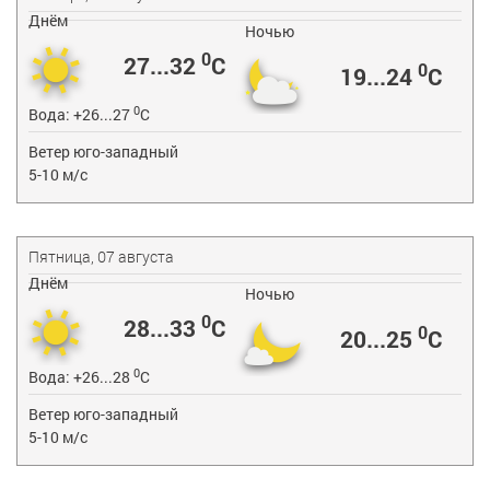
Днём
Ночью
0
27...32
C
0
19...24
C
0
Вода:
+26...27
C
Ветер юго-западный
5-10 м/с
Пятница, 07 августа
Днём
Ночью
0
28...33
C
0
20...25
C
0
Вода:
+26...28
C
Ветер юго-западный
5-10 м/с