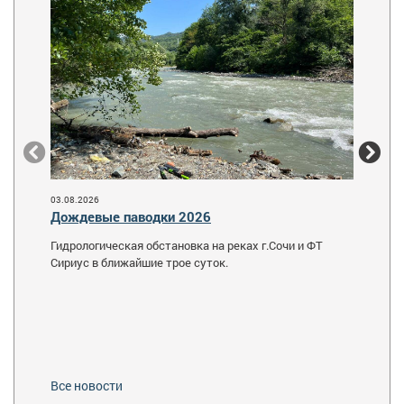
31.07.2
Опера
загря
В разд
30 июл
03.08.2026
загряз
Дождевые паводки 2026
Гидрологическая обстановка на реках г.Сочи и ФТ
Сириус в ближайшие трое суток.
Все новости